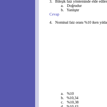
3.
Bileşik faiz yönteminde elde edile
a.
Doğrudur
b.
Yanlıştır
Cevap
4.
Nominal faiz oranı %10 iken yılda 
a.
%10
b.
%10,34
c.
%10,38
d.
%10,43