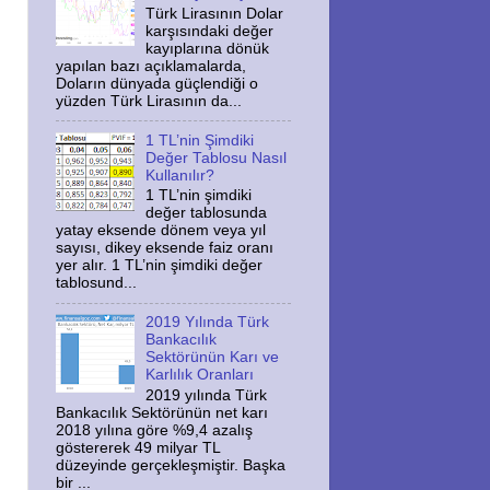
Türk Lirasının Dolar
karşısındaki değer
kayıplarına dönük
yapılan bazı açıklamalarda,
Doların dünyada güçlendiği o
yüzden Türk Lirasının da...
1 TL’nin Şimdiki
Değer Tablosu Nasıl
Kullanılır?
1 TL’nin şimdiki
değer tablosunda
yatay eksende dönem veya yıl
sayısı, dikey eksende faiz oranı
yer alır. 1 TL’nin şimdiki değer
tablosund...
2019 Yılında Türk
Bankacılık
Sektörünün Karı ve
Karlılık Oranları
2019 yılında Türk
Bankacılık Sektörünün net karı
2018 yılına göre %9,4 azalış
göstererek 49 milyar TL
düzeyinde gerçekleşmiştir. Başka
bir ...