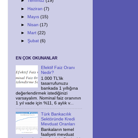
►
Temmuz
(19)
►
Haziran
(7)
►
Mayıs
(15)
►
Nisan
(17)
►
Mart
(22)
►
Şubat
(6)
EN ÇOK OKUNANLAR
Efektif Faiz Oranı
Nedir?
1.000 TL’lik
tasarrufunuzu
bankada 1 yıllığına
değerlendirmek istediğinizi
varsayalım. Nominal faiz oranının
1 yıl vade için %11, 6 aylık v...
Türk Bankacılık
Sektöründe Kredi
Mevduat Oranları
Bankaların temel
faaliyeti mevduat