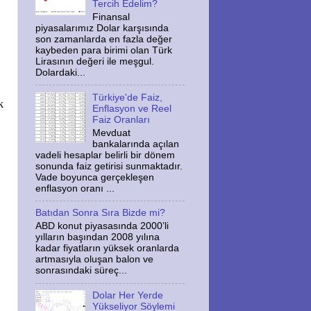
Tercih Edelim?
Finansal
piyasalarımız Dolar karşısında
son zamanlarda en fazla değer
kaybeden para birimi olan Türk
Lirasının değeri ile meşgul.
Dolardaki...
Türkiye'de Faiz,
k
Enflasyon ve Reel
Faiz Oranları
Mevduat
bankalarında açılan
vadeli hesaplar belirli bir dönem
sonunda faiz getirisi sunmaktadır.
Vade boyunca gerçekleşen
enflasyon oranı ...
Batıdan Sonra Sıra Bizde mi?
ABD konut piyasasında 2000’li
yılların başından 2008 yılına
kadar fiyatların yüksek oranlarda
artmasıyla oluşan balon ve
sonrasındaki süreç...
Dolar Her Yerde
Yükseliyor Söylemi