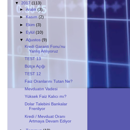
▼
2017
(113)
►
Aralık
(3)
►
Kasım
(2)
►
Ekim
(3)
►
Eylül
(10)
▼
Ağustos
(9)
Kredi Garanti Fonu’nu
Yanlış Anlıyoruz
TEST 13
Bütçe Açığı
TEST 12
Faiz Oranlarını Tutan Ne?
Mevduatın Vadesi
Yüksek Faiz Kalıcı mı?
Dolar Talebini Bankalar
Frenliyor
Kredi / Mevduat Oranı
Artmaya Devam Ediyor