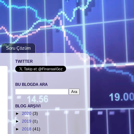
Soru Çözüm
TWITTER
BU BLOGDA ARA
BLOG ARŞIVI
►
2020
(3)
►
2019
(8)
►
2018
(41)