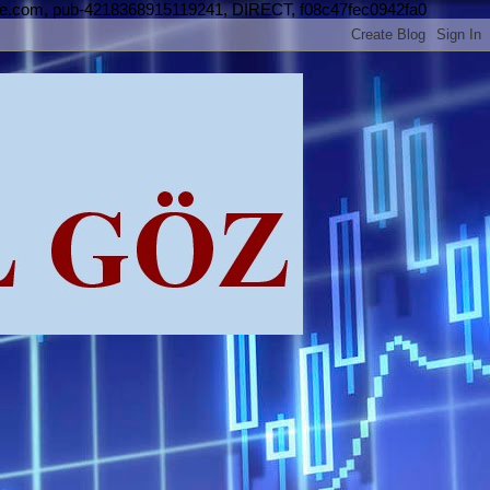
le.com, pub-4218368915119241, DIRECT, f08c47fec0942fa0