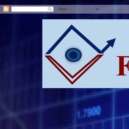
google.com, pub-4218368915119241, DIRECT, f08c47fec0942fa0 g