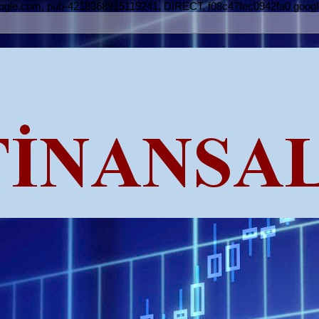
oogle.com, pub-4218368915119241, DIRECT, f08c47fec0942fa0
goog