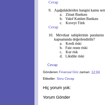
Cevap
9.
Aşağıdakilerden hangisi kamu serm
a.
Ziraat Bankası
b.
Vakıf Katılım Bankası
c.
Kuveyt Türk
Cevap
10.
Mevduat s
ahiplerinin paraları
kapsamında değerlendirilir?
a.
Kredi riski
b.
Faiz oranı riski
c.
Kur risk
d.
Likidite riski
Cevap
Gönderen
Finansal Göz
zaman:
12:04
Etiketler:
Soru Cevap
Hiç yorum yok:
Yorum Gönder