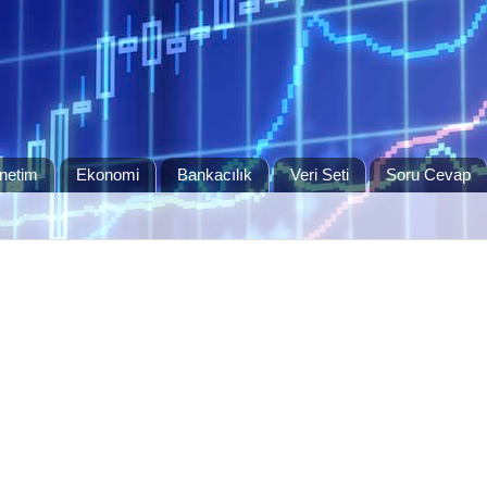
netim
Ekonomi
Bankacılık
Veri Seti
Soru Cevap