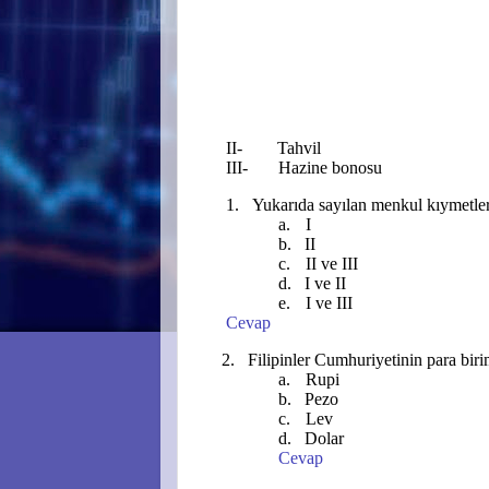
II-
Tahvil
III-
Hazine bonosu
1.
Yukarıda sayılan menkul kıymetler
a.
I
b.
II
c.
II ve III
d.
I ve II
e.
I ve III
Cevap
2.
Filipinler Cumhuriyetinin para biri
a.
Rupi
b.
Pezo
c.
Lev
d.
Dolar
Cevap