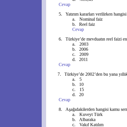
Cevap
5.
Yatırım kararları verilirken hangi
a.
Nominal faiz
b.
Reel faiz
Cevap
6.
Türkiye’de mevduatın reel faizi en
a.
2003
b.
2006
c.
2009
d.
2011
Cevap
7.
Türkiye’de 2002’den bu yana yıllık
a.
5
b.
10
c.
15
d.
20
Cevap
8.
Aşağıdakilerden hangisi kamu serm
a.
Kuveyt Türk
b.
Albaraka
c.
Vakıf Katılım