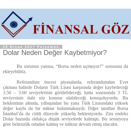
20 Nisan 2017 Perşembe
Dolar Neden Değer Kaybetmiyor?
Bu sorunun yanına, “Borsa neden uçmuyor?” sorusunu da
ekleyebiliriz.
Referandum öncesi piyasalarda, referandumdan Evet
çıkması halinde Doların Türk Lirası karşısında değer kaybedeceği
3.50 – 3.60 seviyelerinin görülebileceği, hatta sonrasında 3 TL
seviyesinin dahi söz konusu olabileceği konuşuluyordu. Bu
beklentinin altında, yılbaşından bu yana Türk Lirasındaki yüksek
değer kaybı da bir miktar bulunmaktaydı. Diğer taraftan Borsa
İstanbul’da da ciddi düzeyde yükseliş bekleniyordu. Zira endeks
Dolar bazında oldukça düşük seviyelerde kalmıştı. Bu senaryoya
göre belirsizlik ortadan kalmış ve istikrar devam etmiş olacaktı.