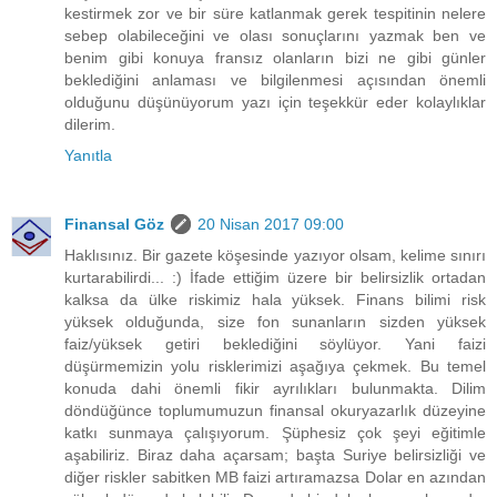
kestirmek zor ve bir süre katlanmak gerek tespitinin nelere
sebep olabileceğini ve olası sonuçlarını yazmak ben ve
benim gibi konuya fransız olanların bizi ne gibi günler
beklediğini anlaması ve bilgilenmesi açısından önemli
olduğunu düşünüyorum yazı için teşekkür eder kolaylıklar
dilerim.
Yanıtla
Finansal Göz
20 Nisan 2017 09:00
Haklısınız. Bir gazete köşesinde yazıyor olsam, kelime sınırı
kurtarabilirdi... :) İfade ettiğim üzere bir belirsizlik ortadan
kalksa da ülke riskimiz hala yüksek. Finans bilimi risk
yüksek olduğunda, size fon sunanların sizden yüksek
faiz/yüksek getiri beklediğini söylüyor. Yani faizi
düşürmemizin yolu risklerimizi aşağıya çekmek. Bu temel
konuda dahi önemli fikir ayrılıkları bulunmakta. Dilim
döndüğünce toplumumuzun finansal okuryazarlık düzeyine
katkı sunmaya çalışıyorum. Şüphesiz çok şeyi eğitimle
aşabiliriz. Biraz daha açarsam; başta Suriye belirsizliği ve
diğer riskler sabitken MB faizi artıramazsa Dolar en azından