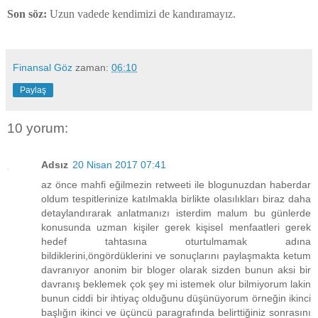
Son söz:
Uzun vadede kendimizi de kandıramayız.
Finansal Göz
zaman:
06:10
Paylaş
10 yorum:
Adsız
20 Nisan 2017 07:41
az önce mahfi eğilmezin retweeti ile blogunuzdan haberdar
oldum tespitlerinize katılmakla birlikte olasılıkları biraz daha
detaylandırarak anlatmanızı isterdim malum bu günlerde
konusunda uzman kişiler gerek kişisel menfaatleri gerek
hedef tahtasına oturtulmamak adına
bildiklerini,öngördüklerini ve sonuçlarını paylaşmakta ketum
davranıyor anonim bir bloger olarak sizden bunun aksi bir
davranış beklemek çok şey mi istemek olur bilmiyorum lakin
bunun ciddi bir ihtiyaç olduğunu düşünüyorum örneğin ikinci
başlığın ikinci ve üçüncü paragrafında belirttiğiniz sonrasını