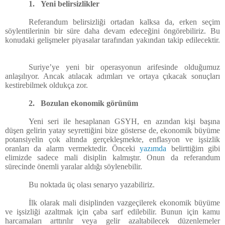
1.
Yeni belirsizlikler
Referandum belirsizliği ortadan kalksa da, erken seçim
söylentilerinin bir süre daha devam edeceğini öngörebiliriz. Bu
konudaki gelişmeler piyasalar tarafından yakından takip edilecektir.
Suriye’ye yeni bir operasyonun arifesinde olduğumuz
anlaşılıyor. Ancak atılacak adımları ve ortaya çıkacak sonuçları
kestirebilmek oldukça zor.
2.
Bozulan ekonomik görünüm
Yeni seri ile hesaplanan GSYH, en azından kişi başına
düşen gelirin yatay seyrettiğini bize gösterse de, ekonomik büyüme
potansiyelin çok altında gerçekleşmekte, enflasyon ve işsizlik
oranları da alarm vermektedir. Önceki
yazımda
belirttiğim gibi
elimizde sadece mali disiplin kalmıştır. Onun da referandum
sürecinde önemli yaralar aldığı söylenebilir.
Bu noktada üç olası senaryo yazabiliriz.
İlk olarak mali disiplinden vazgeçilerek ekonomik büyüme
ve işsizliği azaltmak için çaba sarf edilebilir. Bunun için kamu
harcamaları arttırılır veya gelir azaltabilecek düzenlemeler