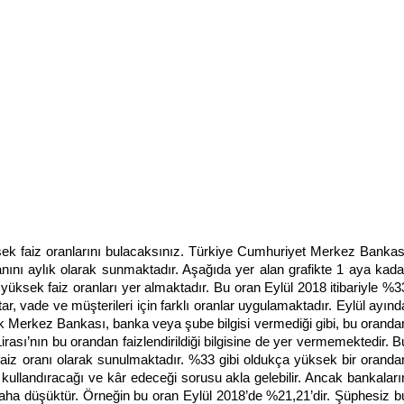
k faiz oranlarını bulacaksınız. Türkiye Cumhuriyet Merkez Bankas
ını aylık olarak sunmaktadır. Aşağıda yer alan grafikte 1 aya kada
yüksek faiz oranları yer almaktadır. Bu oran Eylül 2018 itibariyle %3
tar, vade ve müşterileri için farklı oranlar uygulamaktadır. Eylül ayınd
k Merkez Bankası, banka veya şube bilgisi vermediği gibi, bu oranda
irası’nın bu orandan faizlendirildiği bilgisine de yer vermemektedir. B
aiz oranı olarak sunulmaktadır. %33 gibi oldukça yüksek bir oranda
kullandıracağı ve kâr edeceği sorusu akla gelebilir. Ancak bankaları
aha düşüktür. Örneğin bu oran Eylül 2018’de %21,21’dir. Şüphesiz b