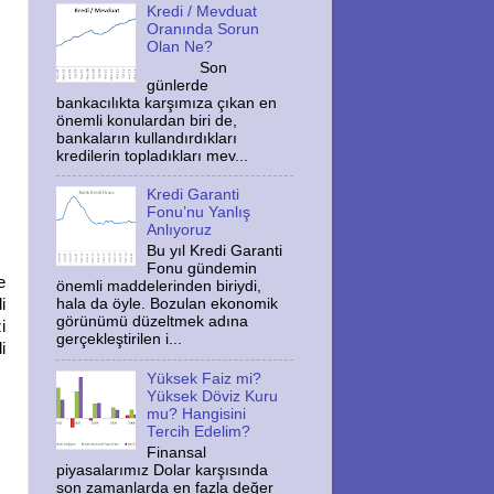
Kredi / Mevduat
Oranında Sorun
Olan Ne?
Son
günlerde
bankacılıkta karşımıza çıkan en
önemli konulardan biri de,
bankaların kullandırdıkları
kredilerin topladıkları mev...
Kredi Garanti
Fonu’nu Yanlış
Anlıyoruz
Bu yıl Kredi Garanti
Fonu gündemin
e
önemli maddelerinden biriydi,
i
hala da öyle. Bozulan ekonomik
görünümü düzeltmek adına
i
gerçekleştirilen i...
i
Yüksek Faiz mi?
Yüksek Döviz Kuru
mu? Hangisini
Tercih Edelim?
Finansal
piyasalarımız Dolar karşısında
son zamanlarda en fazla değer