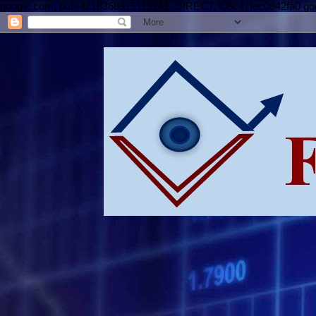
google.com, pub-4218368915119241, DIRECT, f08c47fec0942fa0 g