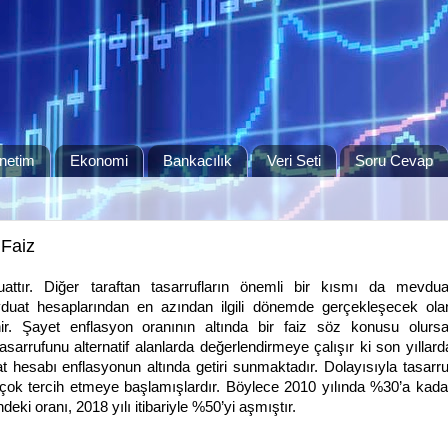
netim
Ekonomi
Bankacılık
Veri Seti
Soru Cevap
Faiz
ttır. Diğer taraftan tasarrufların önemli bir kısmı da mevdua
evduat hesaplarından en azından ilgili dönemde gerçekleşecek ola
ir. Şayet enflasyon oranının altında bir faiz söz konusu olursa
asarrufunu alternatif alanlarda değerlendirmeye çalışır ki son yıllard
hesabı enflasyonun altında getiri sunmaktadır. Dolayısıyla tasarru
a çok tercih etmeye başlamışlardır. Böylece 2010 yılında %30’a kada
eki oranı, 2018 yılı itibariyle %50’yi aşmıştır.