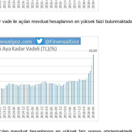
r vade ile açılan mevduat hesaplarının en yüksek faizi bulunmaktadır
çılan mevduat hesaplarının en yüksek faiz oranını göstermektedir