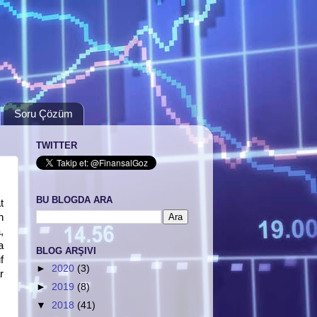
Soru Çözüm
TWITTER
BU BLOGDA ARA
t
n
,
a
BLOG ARŞIVI
f
►
2020
(3)
r
►
2019
(8)
▼
2018
(41)