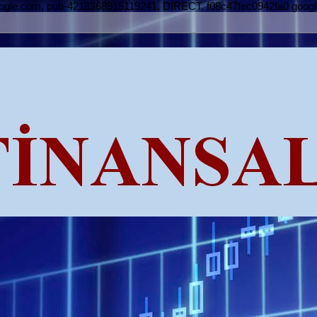
oogle.com, pub-4218368915119241, DIRECT, f08c47fec0942fa0
goog