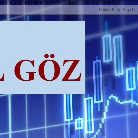
le.com, pub-4218368915119241, DIRECT, f08c47fec0942fa0