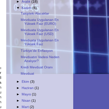
►
Aralık
(18)
▼
Kasım
(8)
Takipteki Alacaklar
Mevduata Uygulanan En
Yüksek Faiz (EURO)
Mevduata Uygulanan En
Yüksek Faiz (USD)
Mevduata Uygulanan En
Yüksek Faiz
Türkiye’de Enflasyon
Mevduatın Vadesi Neden
Azalıyor?
Kredi Mevduat Oranı
ı
r
Mevduat
3
►
Ekim
(3)
a
n
►
Haziran
(1)
u
►
Mayıs
(1)
n
►
Nisan
(1)
n
u
►
Mart
(2)