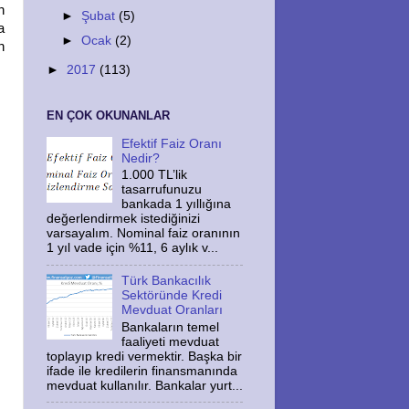
n
►
Şubat
(5)
a
►
Ocak
(2)
n
►
2017
(113)
EN ÇOK OKUNANLAR
Efektif Faiz Oranı
Nedir?
1.000 TL’lik
tasarrufunuzu
bankada 1 yıllığına
değerlendirmek istediğinizi
varsayalım. Nominal faiz oranının
1 yıl vade için %11, 6 aylık v...
Türk Bankacılık
Sektöründe Kredi
Mevduat Oranları
Bankaların temel
faaliyeti mevduat
toplayıp kredi vermektir. Başka bir
ifade ile kredilerin finansmanında
mevduat kullanılır. Bankalar yurt...