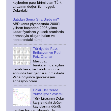
kaybeden para birimi olan Türk
Lirasının değeri ile meşgul.
Dolardaki...
Batıdan Sonra Sıra Bizde mi?
ABD konut piyasasında 2000’li
yılların başından 2008 yılına
kadar fiyatların yüksek oranlarda
artmasıyla oluşan balon ve
sonrasındaki süreç...
Türkiye'de Faiz,
Enflasyon ve Reel
Faiz Oranları
Mevduat
bankalarında açılan
vadeli hesaplar belirli bir dönem
sonunda faiz getirisi sunmaktadır.
Vade boyunca gerçekleşen
enflasyon oranı ...
Dolar Her Yerde
Yükseliyor Söylemi
Türk Lirasının Dolar
karşısındaki değer
kayıplarına dönük
yapılan bazı açıklamalarda,