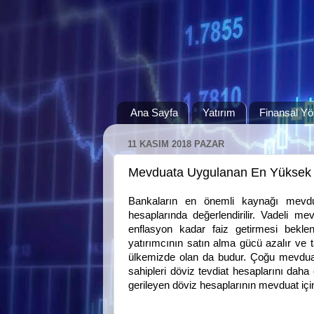
Ana Sayfa
Yatırım
Finansal Yö
11 KASIM 2018 PAZAR
Mevduata Uygulanan En Yüksek 
Bankaların en önemli kaynağı mevdua
hesaplarında değerlendirilir. Vadeli m
enflasyon kadar faiz getirmesi beklen
yatırımcının satın alma gücü azalır ve t
ülkemizde olan da budur. Çoğu mevduat 
sahipleri döviz tevdiat hesaplarını dah
gerileyen döviz hesaplarının mevduat içind