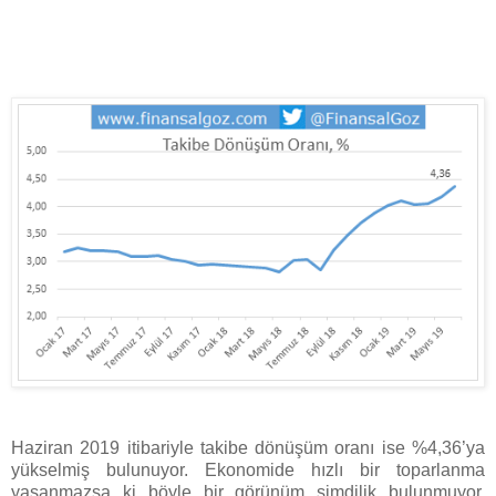
Haziran 2019 itibariyle takibe dönüşüm oranı ise %4,36’ya
yükselmiş bulunuyor. Ekonomide hızlı bir toparlanma
yaşanmazsa ki böyle bir görünüm şimdilik bulunmuyor,