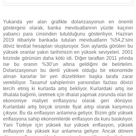
Yukarıda yer alan grafikte dolarizasyonun en önemli
göstergesi olarak, banka mevduatlarının yüzde kaçının
yabancı para cinsinden tutulduğunu gösteriliyor. Haziran
2019 itibariyle bankada tutulan mevduatların %54,2’sini
döviz tevdiat hesapları oluşturuyor. Son aylarda görülen bu
yüksek oranlar yakın tarihimizin en yüksek seviyeleri. 2001
krizinde görünüm daha kötü idi. Diğer taraftan 2011 yılında
ise bu oranın %30’un altına geldiğini de belirtelim.
Dolarizasyonun bu denli yüksek olduğu bir ekonomide
alınan kararlar bir yeri düzeltirken başka tarafa zarar
verebiliyor. Tasarruf sahiplerinin yarısından fazlası dövizi
tercih etmiş ki kurlarda artış bekliyor. Kurlardaki artış ise
ithalata bağımlı, üretmek için ithalat yapmak zorunda olan bir
ekonomiye maliyet enflasyonu olarak geri dönüyor.
Kurlardaki artış birçok üründe fiyat artışı olarak karşımıza
çıkıyor. Bu da enflasyon anlamına geliyor. Bizim gibi yüksek
enflasyona sahip ekonomilerde enflasyon da kuru baskılıyor.
Yani Türkiye için yüksek kur yüksek enflasyon, yüksek
enflasyon da yüksek kur anlamına geliyor. Ancak dönem